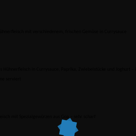
ühnerfleisch mit verschiedenem, frischen Gemüse in Currysauce
es Hühnerfleisch in Currysauce, Paprika, Zwiebelstücke und Joghurt – 
ne serviert
eisch mit Spezialgewürzen aus Goa – sehr scharf