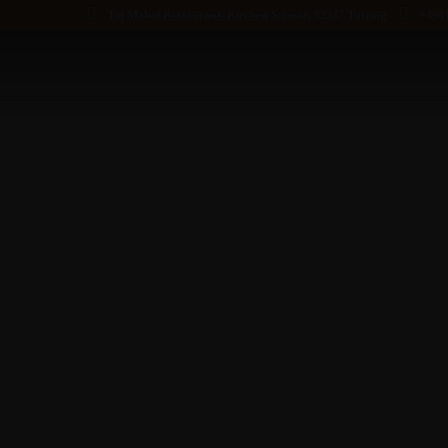
Taj Mahal Restaurant, Kirchen Strasse, 82337 Tutzing
+498
STARTSEITE
UNSERE SPEISEKARTE
THALIS NACH ART DES HAUSES