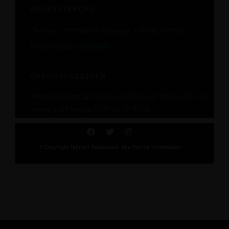
RESERVIERUNG
Telefon: +4981586225 Whatsapp: +4917663785569
Reservierung vornehmen
ÖFFNUNGSZEITEN
Montag bis Samstag 11.30 bis 14.30 Uhr/17.00 bis 23.00 Uhr
Sontag und Feiertage 11:30 bis 22:30 Uhr
© Copyright Tajmahl Restaurant. Alle Rechte vorbehalten