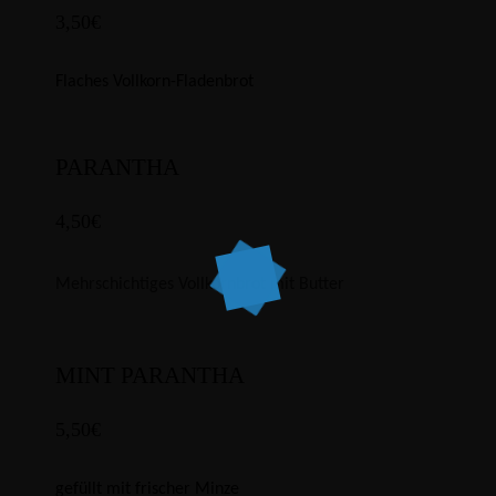
3,50€
Flaches Vollkorn-Fladenbrot
PARANTHA
4,50€
Mehrschichtiges Vollkornbrot mit Butter
MINT PARANTHA
5,50€
gefüllt mit frischer Minze