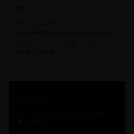
3,90€
2 Stück Linsenwaffeln in 3 verschiedenen
Saucen / 2 pieces of lentil-wafers in
schmackhaften
3
Frisches gebackenes FLadenbrot aus dem
Holzkohle-Lehmofen
STANDORT
Tajmahl Restaurant, Kirchenstrasse 3 82327 Tutzing
Lageplan